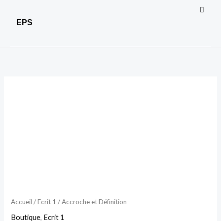
EPS
quantité
de
Accroche
et
Définition
Accueil
/
Ecrit 1
/ Accroche et Définition
Boutique
,
Ecrit 1