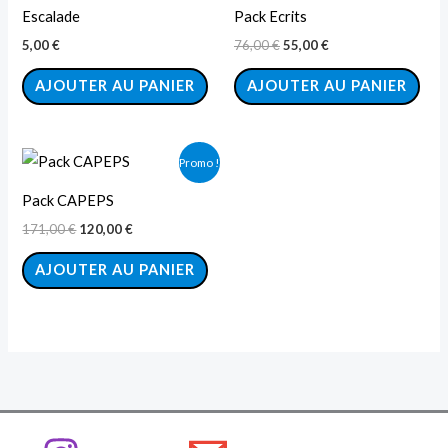
initial
actuel
Escalade
Pack Ecrits
était :
est :
76,00 €.
55,00 €.
5,00
€
76,00
€
55,00
€
AJOUTER AU PANIER
AJOUTER AU PANIER
Le
Le
Promo !
prix
prix
initial
actuel
Pack CAPEPS
était :
est :
171,00 €.
120,00 €.
171,00
€
120,00
€
AJOUTER AU PANIER